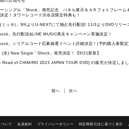
延期のお知らせ
ーシングル「Shock」発売記念 パネル展示＆ＡＲフォトフレーム
）決定！タワーレコード渋谷店限定特典も！
(ミッキ)」9/6よりU-NEXTにて独占先行配信! 11/3よりDVDリリー
hock」先行配信&LINE MUSIC再生キャンペーン実施決定！
hock」シリアルコード応募抽選イベント詳細決定！(予約購入者限定
27 (水) New Single「Shock」発売決定！【9/21更新】
e Road of CHIMIRO 2023 JAPAN TOUR DVD] の販売が決定し
前へ
次へ
について
会員規約
プライバシーポリシー
特定商取引法に基づく表示