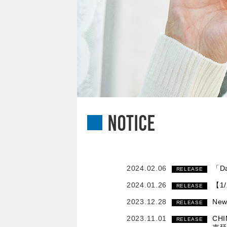
NOTICE
2024.02.06
「D
RELEASE
2024.01.26
【1
RELEASE
2023.12.28
Ne
RELEASE
2023.11.01
CH
RELEASE