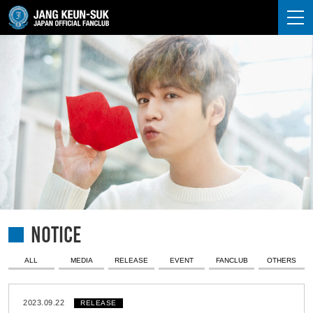
JANG KEUN-SUK
NOTICE
ALL
MEDIA
RELEASE
EVENT
FANCLUB
OTHERS
2023.09.22
RELEASE