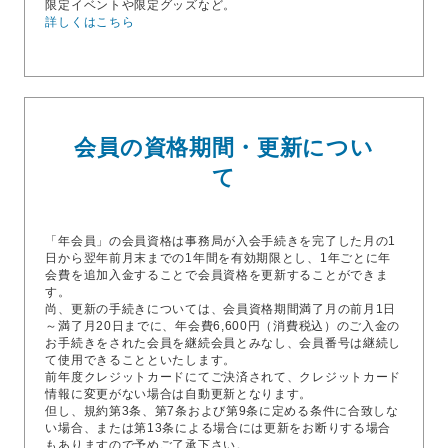
限定イベントや限定グッズなど。
詳しくはこちら
会員の資格期間・更新につい
て
「年会員」の会員資格は事務局が入会手続きを完了した月の1
日から翌年前月末までの1年間を有効期限とし、1年ごとに年
会費を追加入金することで会員資格を更新することができま
す。
尚、更新の手続きについては、会員資格期間満了月の前月1日
～満了月20日までに、年会費6,600円（消費税込）のご入金の
お手続きをされた会員を継続会員とみなし、会員番号は継続し
て使用できることといたします。
前年度クレジットカードにてご決済されて、クレジットカード
情報に変更がない場合は自動更新となります。
但し、規約第3条、第7条および第9条に定める条件に合致しな
い場合、または第13条による場合には更新をお断りする場合
もありますので予めご了承下さい。