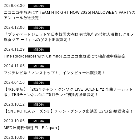
2026.03.30
MEDIA
ニコニコ生放送にてTEAM H [RIGHT NOW 2025] HALLOWEEN PARTYの
アンコール放送決定！
2024.12.06
MEDIA
『プライベートジェットで日本韓国大移動 有吉弘行の芸能人激推しグルメ
爆食ツア ー！』へのゲスト出演決定！
2024.11.29
MEDIA
[The Rockcember with Chimiro] ニコニコ生放送にて独占生中継決定
2024.11.05
MEDIA
フジテレビ系「ノンストップ！」インタビュー出演決定！
2024.04.16
MEDIA
【4/16更新】『2024 チャン・グンソク LIVE SCENE #2 全曲ノーカット
版』TBSチャンネル1にて5月テレビ初独占放送決定！
2023.10.12
MEDIA
【SNL KOREA シーズン3 】チャン・グンソク出演回 12/1(金)放送決定！
2023.10.06
MEDIA
MEDIA掲載情報[ ELLE Japan ]
2023.10.06
MEDIA