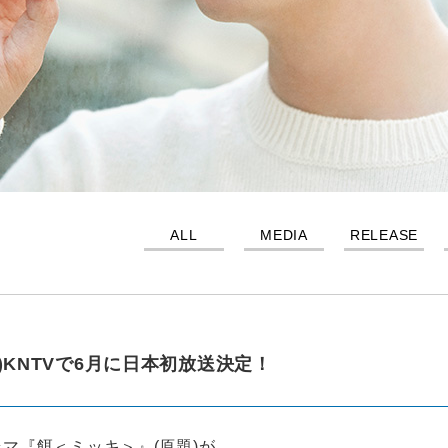
ALL
MEDIA
RELEASE
)KNTVで6月に日本初放送決定！
マ『餌＜ミッキ＞』(原題)が