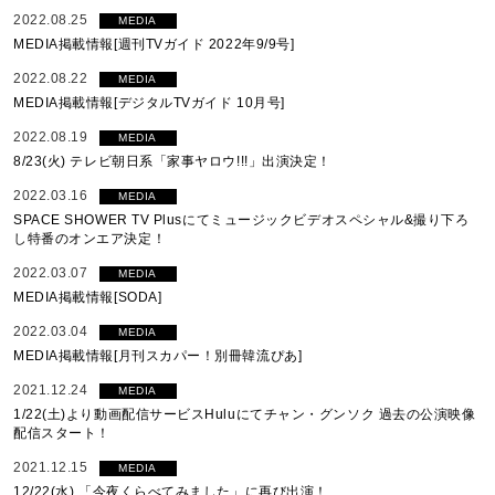
2022.08.25
MEDIA
MEDIA掲載情報[週刊TVガイド 2022年9/9号]
2022.08.22
MEDIA
MEDIA掲載情報[デジタルTVガイド 10月号]
2022.08.19
MEDIA
8/23(火) テレビ朝日系「家事ヤロウ!!!」出演決定！
2022.03.16
MEDIA
SPACE SHOWER TV Plusにてミュージックビデオスペシャル&撮り下ろ
し特番のオンエア決定！
2022.03.07
MEDIA
MEDIA掲載情報[SODA]
2022.03.04
MEDIA
MEDIA掲載情報[月刊スカパー！別冊韓流ぴあ]
2021.12.24
MEDIA
1/22(土)より動画配信サービスHuluにてチャン・グンソク 過去の公演映像
配信スタート！
2021.12.15
MEDIA
12/22(水) 「今夜くらべてみました」に再び出演！