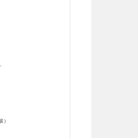
が、
涙）