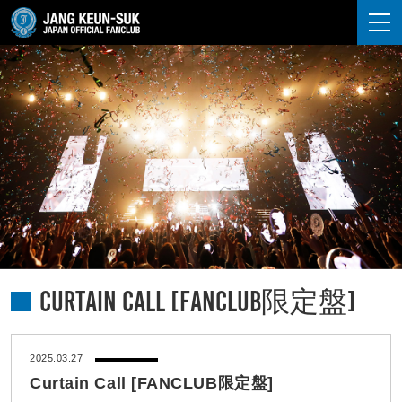
JANG KEUN-SUK
Curtain Call [FANCLUB限定盤]
2025.03.27
Curtain Call [FANCLUB限定盤]